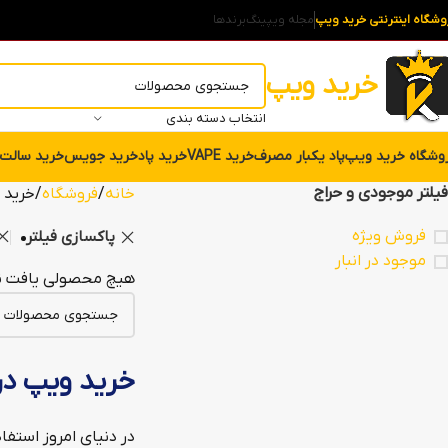
وشگاه اینترنتی خرید ویپ
مجله ویپینگ
برندها
خرید ویپ
انتخاب دسته بندی
وشگاه خرید ویپ
پاد یکبار مصرف
خرید VAPE
خرید پاد
خرید جویس
خرید سالت
فیلتر موجودی و حراج
خانه
فروشگاه
خرید vape در مشهد
فروش ویژه
پاکسازی فیلتر
موجود در انبار
هیچ محصولی یافت ن
خرید ویپ د
در دنیای امروز استفا