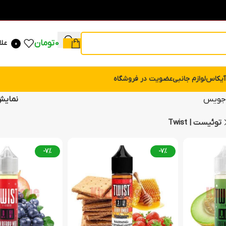
0
تومان
علا
0
آیکاس
لوازم جانبی
عضویت در فروشگاه
 جویس
نمای
توئیست | Twist
-7%
-7%