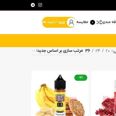
قه مندی
مقایسه
ورود / ثبت نام
0
% پیشنهاد شگفت انگیز
ش
20
24
36
-7%