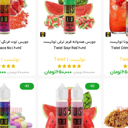
ونا توئیست
جویس هندوانه‌ قرمز ترش توئیست
جویس توت فرنگی ک
ace No.1 60ml
Twist Sour Red 60ml
Twist Crim
توئیست | Twist
توئیست | Twist
65
تومان
650,000
تومان
000
700,000
تومان
700,000
تومان
-7%
-7%