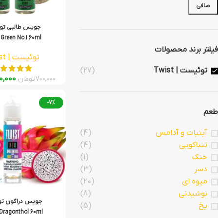
صافی
جویس طالبی تو
Green No.1 60ml
فیلتر برند محصولات
توئیست | Twist
توئیست | Twist
(27)
0,000
700,000
تومان
-7%
طعم
آبنبات و آدامس
(4)
تنباکویی
(4)
خنک
(1)
دسر
(3)
میوه ای
(20)
نوشیدنی
(8)
جویس دراگون ت
یخ
(5)
Dragonthol 60ml