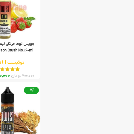
جویس توت فرنگی لیم
son Crush No.1 60ml
توئیست | Twist
0,000
700,000
تومان
-7%