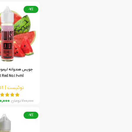
-7%
جویس هندوانه لیمون
 Red No.1 60ml
توئیست | Twist
0,000
700,000
تومان
-7%