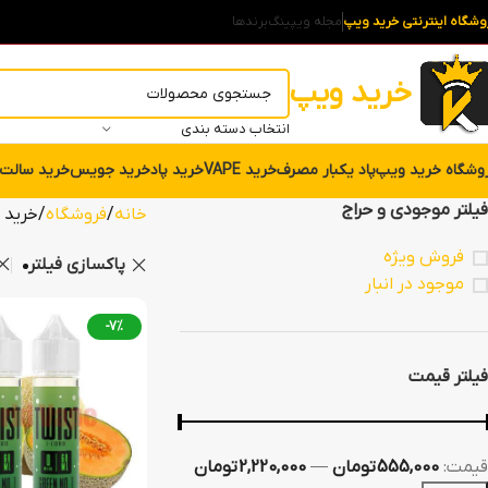
وشگاه اینترنتی خرید ویپ
مجله ویپینگ
برندها
خرید ویپ
انتخاب دسته بندی
وشگاه خرید ویپ
پاد یکبار مصرف
خرید VAPE
خرید پاد
خرید جویس
خرید سالت
فیلتر موجودی و حراج
خانه
فروشگاه
خرید
فروش ویژه
پاکسازی فیلتر
موجود در انبار
-7%
فیلتر قیمت
قيمت:
555,000 تومان
—
2,220,000 تومان