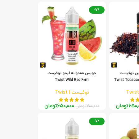
-7%
تین توئیست
جویس هندوانه لیمو توئیست
Twist Wild Red 60ml
Twist Tobacco
توئیست | Twist
650,
تومان
650,000
تومان
700,000
تومان
-7%