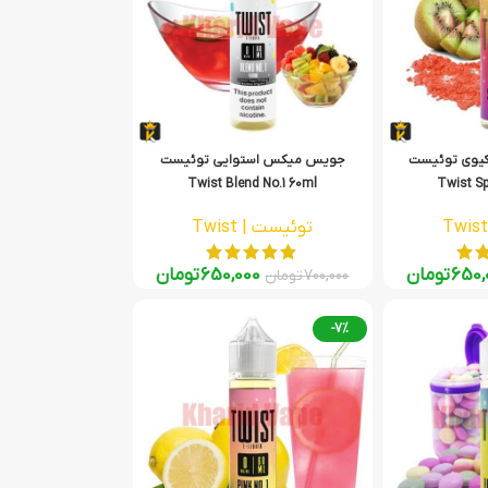
یوی توئیست
جویس میکس استوایی توئیست
Twist Blend No.1 60ml
Twist Sp
توئیست | Twist
650,
تومان
650,000
تومان
700,000
تومان
-7%