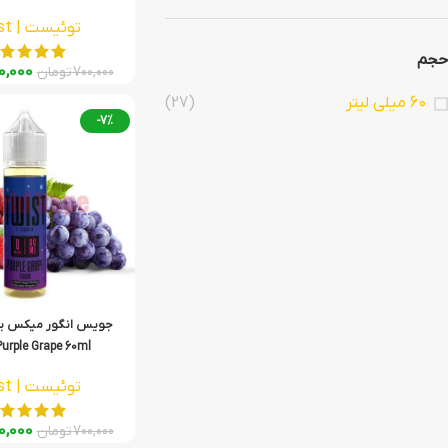
توئیست | Twist
حجم
0,000
700,000
تومان
60 میلی لیتر
(27)
-7%
جویس انگور میکس ب
urple Grape 60ml
توئیست | Twist
0,000
700,000
تومان