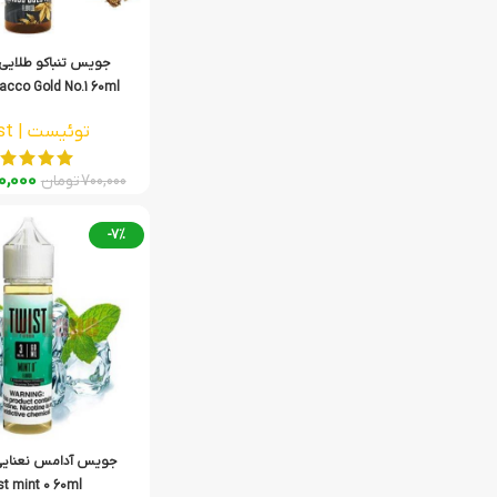
جویس تنباکو طلایی
acco Gold No.1 60ml
توئیست | Twist
0,000
700,000
تومان
-7%
جویس آدامس نعنای
t mint 0 60ml