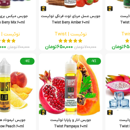
ئیست
جویس عسل مربای توت فرنگی توئیست
جویس میکس بری ا
 Berry Mix 60ml
Twist Berry Amber 60ml
Twist 
توئیست | Twist
توئیست | Twist
65
تومان
650,000
تومان
000
700,000
تومان
700,000
تومان
-7%
-7%
وئیست
جویس انار و پاپایا توئیست
جویس لیموناد ه
low Peach 60ml
Twist Pampaya 60ml
Twist 