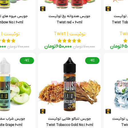
 توئیست
جویس هندوانه یخ توئیست
جویس میوه‌ های 
nbow No.1 60ml
Twist red 0 60ml
Twist Tob
توئیست | Twist
توئیست | Twist
65
تومان
650,000
تومان
000
700,000
تومان
700,000
تومان
-7%
-7%
ی توئیست
جویس تنباکو طلایی توئیست
جویس شراب سفی
ite Grape 60ml
Twist Tobacco Gold No.1 60ml
Twis