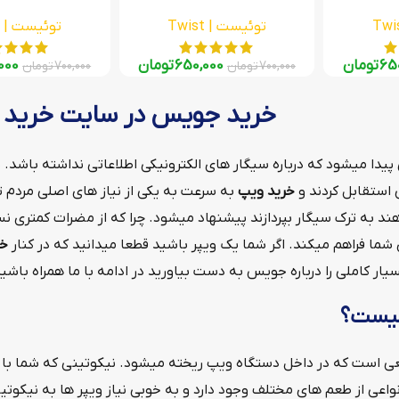
توئیست | Twist
توئیست | Twist
65
تومان
650,000
تومان
000
700,000
تومان
700,000
تومان
خرید جویس در سایت خرید 
پیدا میشود که درباره سیگار های الکترونیکی اطلاعاتی نداشته باشد. 
استقابل کردند و
خرید ویپ
به سرعت به یکی از نیاز های اصلی مردم 
هند به ترک سیگار بپردازند پیشنهاد میشود. چرا که از مضرات کمتری ن
ای شما فراهم میکند. اگر شما یک ویپر باشید قطعا میدانید که در کنار
خر
ار کاملی را درباره جویس به دست بیاورید در ادامه با ما همراه باشید
یست؟
 است که در داخل دستگاه ویپ ریخته میشود. نیکوتینی که شما با کش
عی از طعم های مختلف وجود دارد و به خوبی نیاز ویپر ها به نیکوتین