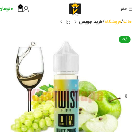
0
0
تومان
منو
خانه
فروشگاه
خرید جویس
-7%