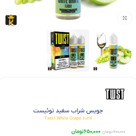
بزرگنمایی تصویر
جویس شراب سفید توئیست
Twist White Grape 60ml
650,000
تومان
700,000
تومان