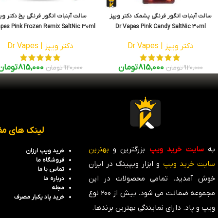
سالت آبنبات انگور فرنگی پشمک دکتر ویپز
سالت آبنبات انگور فرنگی یخ دکتر وی
pes Pink Frozen Remix SaltNic 30ml
Dr Vapes Pink Candy SaltNic 30ml
دکتر ویپز | Dr Vapes
دکتر ویپز | Dr Vapes
815,000
تومان
815,000
تومان
920,000
تومان
920,000
تومان
لینک های مف
به
سایت خرید ویپ
بزرگترین و
بهترین
خرید ویپ ارزان
فروشگاه
ما
سایت خرید ویپ
و ابزار ویپینگ در ایران
تماس با ما
خوش آمدید. تمامی محصولات در این
درباره ما
مجله
مجموعه ضمانت می شود. بیش از 200 نوع
خرید پاد یکبار مصرف
ویپ و پاد. دارای نمایندگی بهترین برندها.