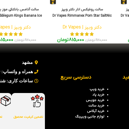
پز
سالت رومَنِکس انار دکتر ویپز
سالت آدامس بادکنکی موز یخ
bblegum Kings Banana Ice
Dr Vapes Rimmanex Pom Star SaltNic
Dr Va
SaltNic 30ml
30ml
دکتر ویپز | Dr Vapes
دکتر ویپز | Dr Vapes
815,000
تومان
815,000
920,000
تومان
920,000
تومان
مشهد
همراه و واتساپ: 09354442930
ید
دسترسی سریع
ساعات کاری: شنبه تا پنج 
خرید
ویپ
خرید
پاد
خرید جویس
خرید سالت
خرید آیکاس
لوازم جانبی ویپینگ
تضمین کیفیت محصول
تح