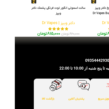
 دکتر ویپز
سالت اسموتی انگور توت فرنگی پشمک دکتر
Dr Vapes Bu
ویپز
Dr Vapes Pink Smoothie SaltNic ۳۰ml
دکتر ویپز | Dr Vapes
تومان
815,000
تومان
920,000
تومان
شنبه از 10:00 تا 22:00
ویل سریع
پشتیبان آنلاین
بازگشت کالا