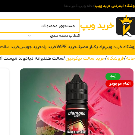
وشگاه اینترنتی خرید ویپ
مجله ویپینگ
برندها
خرید ویپ
انتخاب دسته بندی
وشگاه خرید ویپ
پاد یکبار مصرف
خرید VAPE
خرید پاد
خرید جویس
خرید سالت
خانه
فروشگاه
خرید سالت نیکوتین
سالت هندوانه دیاموند میست Diamond Mist Watermelon Salt Nic 50ml
-10%
اتمام موجودی