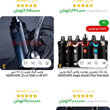
دکتر ویپز | Dr Vapes
گیک ویپ | Geekvape
1,230,000
تومان
2,850,000
تومان
1,500,000
تومان
-6%
اتمام موجودی
پاد ماد ایجیس بوست پلاس گیک ویپ
ویپ گیک ویپ زد ۱۰۰ سی
GEEKVAPE Z100C DNA 100W KIT
GEEKVAPE Aegis Boost Plus Pod Mod
گیک ویپ | Geekvape
گیک ویپ | Geekvape
3,000,000
تومان
17,000,000
تومان
3,200,000
تومان