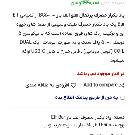
440,000
تومان
500,000
تومان
پاد یکبار مصرف پرتقال هلو الف بار
BC5000 از کمپانی Elf
Bar یک پاد یکبار مصرف طیف وسیعی از طعم های میوه
ای و ترکیب رنگ های فوق العاده است که با نیکوتین 5
درصد، 5000 پاف سبک و به صورت اتومات ، یک DUAL
COIL (کویل دوتایی) ، قابل شارژ با کابل USB-C ارائه
میشود.
در انبار موجود نمی باشد
Add to compare
افزودن به علاقه مندی
به من از طریق پیامک اطلاع بده
دسته:
پاد یکبار مصرف اِلف بار Elf Bar
برچسب:
ElfBar
,
الف بار
,
سایت خرید ویپ