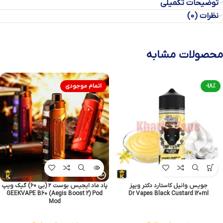
توضیحات تکمیلی
نظرات (0)
محصولات مشابه
-18%
اتمام موجودی
جویس وانیل کاستارد دکتر ویپز
پاد ماد ایجیس بوست ۲ (بی ۶۰) گیک ویپ
GEEKVAPE B60 (Aegis Boost 2) Pod
Dr Vapes Black Custard 120ml
Mod