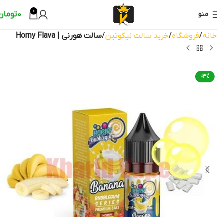
0
0
تومان
منو
خانه
فروشگاه
خرید سالت نیکوتین
سالت هورنی | Horny Flava
-3%