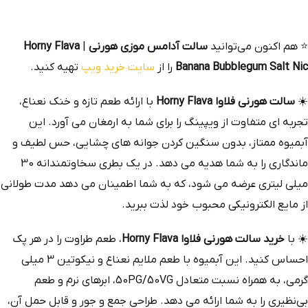
⭐
هم‌ اکنون می‌توانید
سالت آدامس موزی هورنی
|
Horny Flava
Banana Bubblegum Salt Nic
را از
سایت خرید ویپ
تهیه کنید.
☀️
سالت هورنی فلاوا Horny Flava
با ارائه طعم تازه و خنک نعناع،
تجربه‌ ای متفاوت از ویپینگ را برای شما به ارمغان می‌ آورد. این
آبمیوه ممتاز، بدون سنگین کردن جوانه‌ های چشایی، حس لطیف و
ماندگاری را به شما هدیه می‌ دهد. در یک بطری سخاوتمندانه 30
میلی‌ لیتری عرضه می‌ شود، که به شما اطمینان می‌ دهد مدت طولانی
از مایع الکترونیکی محبوب خود لذت ببرید.
☀️ با
خرید سالت هورنی فلاوا Horny Flava
، طعم طراوت را در هر پک
احساس کنید. این آبمیوه با طعم ملایم نعناع و نیکوتین 3 میلی‌
گرمی، به همراه نسبت متعادل 50PG/50VG، ابرهای نرم و طعم
بی‌نظیری را به شما ارائه می‌ دهد. طراحی جمع و جور و قابل حمل آن،