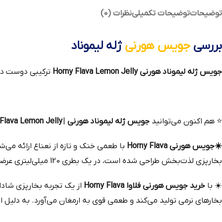
توضیحات
توضیحات تکمیلی
نظرات (0)
بررسی
جویس هورنی
ژله لیموناد
جویس ژله لیموناد هورنی Horny Flava Lemon Jelly
ترکیبی دوست داش
⭐
هم‌ اکنون می‌توانید
جویس ژله لیموناد هورنی
|
Flava Lemon Jelly
☀️
جویس هورنی Horny Flava
با طعمی خنک و تازه از نعناع ارائه می‌
بخارپزی لذت‌بخش طراحی شده است، در یک بطری 120 میلی‌لیتری عرضه می‌شود و تضمین می‌کند که از مایع الکترونیکی مورد علاقه‌تان به میزان کافی برخوردار خواهید بود.
☀️
با
خرید جویس هورنی فلاوا Horny Flava
بخارهای نرمی تولید می‌کند و طعمی قوی به ارمغان می‌آورد. به دلیل 