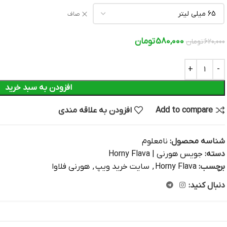
صاف
580,000
تومان
620,000
تومان
افزودن به سبد خرید
Add to compare
افزودن به علاقه مندی
شناسه محصول:
نامعلوم
دسته:
جویس هورنی | Horny Flava
برچسب:
Horny Flava
,
سایت خرید ویپ
,
هورنی فلاوا
دنبال کنید: