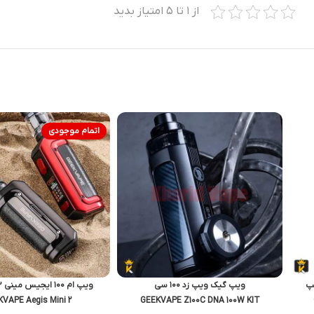
از ۱ تا ۵ امتیاز بدید
اتمام موجودی
ویپ گیک ویپ زد ۱۰۰ سی
ویپ ام ۱۰۰ ایجیس مینی ۲ گیک ویپ
VAPE Aegis Mini 2
GEEKVAPE Z100C DNA 100W KIT