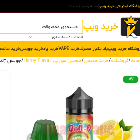
وشگاه اینترنتی خرید ویپ
مجله ویپینگ
برندها
خرید ویپ
انتخاب دسته بندی
وشگاه خرید ویپ
پاد یکبار مصرف
خرید VAPE
خرید پاد
خرید جویس
خرید سالت
خانه
فروشگاه
خرید جویس
جویس هورنی | Horny Flava
جویس ژله لیموناد هو
-14%