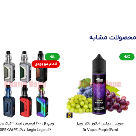
محصولات مشابه
-5%
-18%
اتمام موجودی
جویس میکس انگور دکتر ویپز
ویپ ال ۲۰۰ ایجیس لجند ۲ گیک ویپ
GEEKVAPE L200 Aegis Legend 2
Dr Vapes Purple 120ml