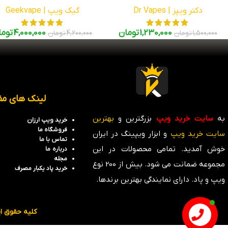
دکتر ویپز | Dr Vapes
گیک ویپ | Geekvape
1,230,000
تومان
4,000,000
توما
1,500,000
تومان
4,200,000
تومان
لینک های مف
به
سایت خرید ویپ
بزرگترین و
بهترین
خرید ویپ ارزان
فروشگاه
ما
سایت خرید ویپ
و ابزار ویپینگ در ایران
تماس با ما
خوش آمدید. تمامی محصولات در این
درباره ما
مجله
مجموعه ضمانت می شود. بیش از 200 نوع
خرید پاد یکبار مصرف
ویپ و پاد. دارای نمایندگی بهترین برندها.
کلیه حقوق ا