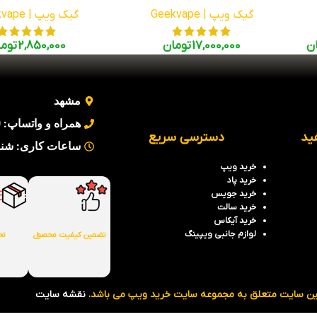
گیک ویپ | Geekvape
گیک ویپ | Geekvape
ن
17,000,000
تومان
2,850,000
توما
مشهد
همراه و واتساپ: 09354442930
ید
دسترسی سریع
ساعات کاری: شنبه تا پنج 
خرید
ویپ
خرید
پاد
خرید جویس
خرید سالت
خرید آیکاس
لوازم جانبی ویپینگ
تضمین کیفیت محصول
تح
ین سایت متعلق به مجموعه سایت خرید ویپ می باشد.
نقشه سایت