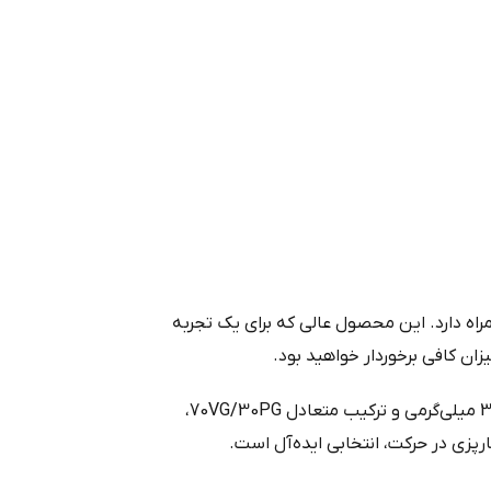
راه دارد. این محصول عالی که برای یک تجربه
از یک تجربه بخارپزی شاداب و پرانرژی بهره‌مند شوید. این جویس با طعم ملایم نعناع، ​​نیکوتین 3 میلی‌گرمی و ترکیب متعادل 70VG/30PG،
رپزی در حرکت، انتخابی ایده‌آل است.