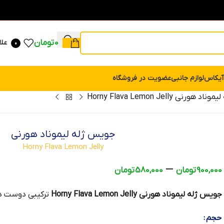
0
تومان
علا
0
آیکاس
لوازم جانبی
عضویت در فروشگاه
رنی Horny Flava Lemon Jelly
جویس ژله لیموناد هورنی
Horny Flava Lemon Jelly
–
900,000
تومان
580,000
تومان
جویس ژله لیموناد هورنی Horny Flava Lemon Jelly
ترکیبی دوست داش
حجم