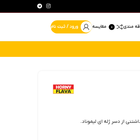
قه مندی
مقایسه
ورود / ثبت نام
0
% پیشنهاد شگفت انگیز
تنی از دسر ژله ای لیموناد.