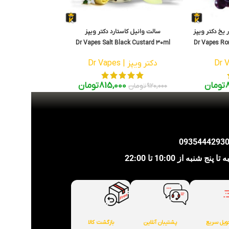
 یخ دکتر ویپز
سالت وانیل کاستارد دکتر ویپز
Dr Vapes Salt Black Custard 30ml
Dr Vapes Ro
I
دکتر ویپز | Dr Vapes
تومان
815,000
تومان
920,000
تومان
شنبه از 10:00 تا 22:00
ویل سریع
پشتیبان آنلاین
بازگشت کالا