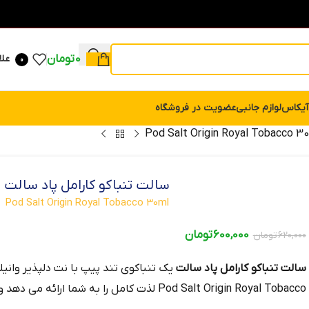
0
تومان
علا
0
آیکاس
لوازم جانبی
عضویت در فروشگاه
سالت تنباکو کارامل پاد سالت
Pod Salt Origin Royal Tobacco 30ml
600,000
تومان
620,000
تومان
سالت تنباکو کارامل پاد سالت
یک تنباکوی تند پیپ با نت دلپذیر وانیلی
Pod Salt Origin Royal Tobacco لذت کامل را به شما ارائه می دهد و طعمی بی نظیر ایجاد می کند!