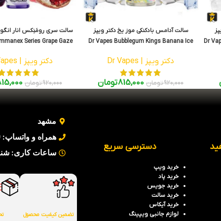
پز
سالت آدامس بادکنکی موز یخ دکتر ویپز
سالت سری رومَنِکس انار انگور
mmanex Series Grape Gaze
Dr Vapes Bubblegum Kings Banana Ice
Dr Vap
CE SaltNic 30ml
SaltNic 30ml
دکتر ویپز | Dr Vapes
دکتر ویپز | Dr Vapes
815,000
تومان
815,000
920,000
تومان
920,000
تومان
مشهد
همراه و واتساپ: 09354442930
ید
دسترسی سریع
ساعات کاری: شنبه تا پنج 
خرید
ویپ
خرید
پاد
خرید جویس
خرید سالت
خرید آیکاس
لوازم جانبی ویپینگ
تضمین کیفیت محصول
تح