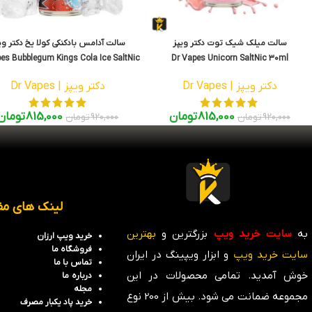
سالت میلک شیک توت دکتر ویپز
سالت آدامس بادکنکی کولا یخ دکتر وی
es Bubblegum Kings Cola Ice SaltNic
Dr Vapes Unicorn SaltNic 30ml
30ml
دکتر ویپز | Dr Vapes
دکتر ویپز | Dr Vapes
815,000
تومان
815,000
تومان
920,000
تومان
920,000
تومان
لینک های مف
به
سایت خرید ویپ
بزرگترین و
بهترین
خرید ویپ ارزان
فروشگاه
ما
سایت خرید ویپ
و ابزار ویپینگ در ایران
تماس با ما
خوش آمدید. تمامی محصولات در این
درباره ما
مجله
مجموعه ضمانت می شود. بیش از 200 نوع
خرید پاد یکبار مصرف