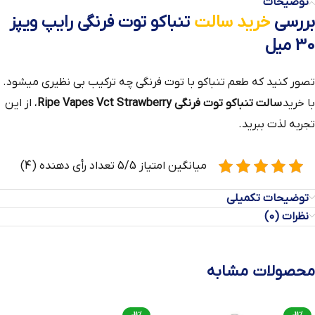
توضیحات
بررسی
خرید سالت
تنباکو توت فرنگی رایپ ویپز
30 میل
تصور کنید که طعم تنباکو با توت فرنگی چه ترکیب بی نظیری میشود.
با خرید
سالت تنباکو توت فرنگی Ripe Vapes Vct Strawberry
، از این
تجربه لذت ببرید.
میانگین امتیاز 5/5 تعداد رأی دهنده (4)
توضیحات تکمیلی
نظرات (0)
محصولات مشابه