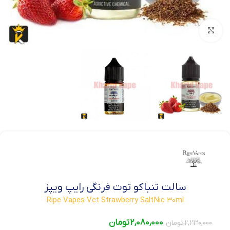
بزرگنمایی تصویر
سالت تنباکو توت فرنگی رایپ ویپز
Ripe Vapes Vct Strawberry SaltNic 30ml
2,080,000
تومان
2,230,000
تومان