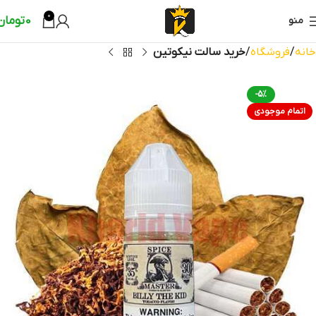
0
0
تومان
منو
خانه
فروشگاه
خرید سالت نیکوتین
-5%
اتمام موجودی