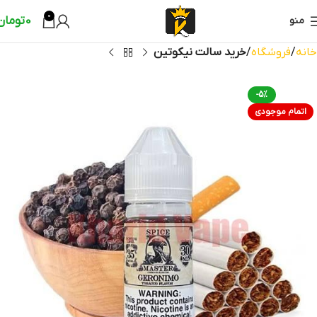
0
0
تومان
منو
خانه
فروشگاه
خرید سالت نیکوتین
-5%
اتمام موجودی