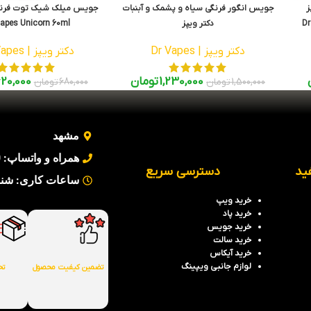
ز
جویس انگور فرنگی سیاه و پشمک و آبنبات
جویس میلک شیک توت فرنگی
Dr
دکتر ویپز
Vapes Unicorn 60ml
Dr Vapes Pink Extra Ice 120ml
دکتر ویپز | Dr Vapes
دکتر ویپز | Dr Vapes
1,230,000
تومان
20,000
1,500,000
تومان
680,000
تومان
مشهد
همراه و واتساپ: 09354442930
ید
دسترسی سریع
ساعات کاری: شنبه تا پنج 
خرید
ویپ
خرید
پاد
خرید جویس
خرید سالت
خرید آیکاس
لوازم جانبی ویپینگ
تضمین کیفیت محصول
تح