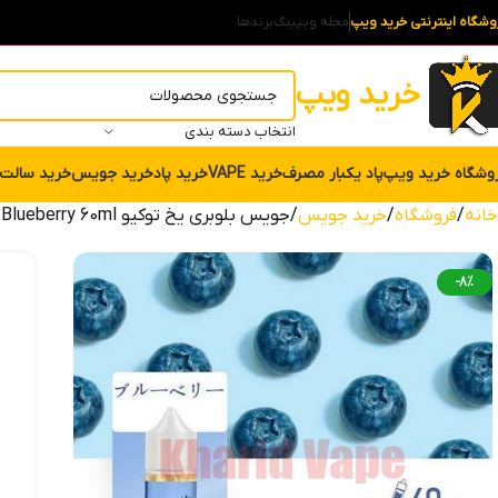
وشگاه اینترنتی خرید ویپ
مجله ویپینگ
برندها
خرید ویپ
انتخاب دسته بندی
وشگاه خرید ویپ
پاد یکبار مصرف
خرید VAPE
خرید پاد
خرید جویس
خرید سالت
خانه
فروشگاه
خرید جویس
جویس بلوبری یخ توکیو Tokyo Iced Blueberry 60ml
-8%