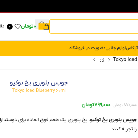
0
تومان
علا
0
آیکاس
لوازم جانبی
عضویت در فروشگاه
جویس بلوبری یخ توکیو
Tokyo Iced Blueberry 60ml
799,000
تومان
870,000
تومان
جویس بلوبری یخ توکیو
، یخ بلوبری یک طعم فوق‌ العاده برای دوستدا
را تجربه کنند