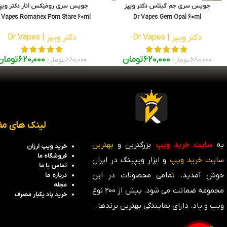
جویس سری جم گیلاس دکتر ویپز
جویس سری رومَنِکس انار دکتر ویپ
 Vapes Romanex Pom Stare 60ml
Dr Vapes Gem Opal 60ml
دکتر ویپز | Dr Vapes
دکتر ویپز | Dr Vapes
620,000
تومان
620,000
تومان
680,000
تومان
680,000
تومان
لینک های مف
به
سایت خرید ویپ
بزرگترین و
بهترین
خرید ویپ ارزان
فروشگاه
ما
سایت خرید ویپ
و ابزار ویپینگ در ایران
تماس با ما
خوش آمدید. تمامی محصولات در این
درباره ما
مجله
مجموعه ضمانت می شود. بیش از 200 نوع
خرید پاد یکبار مصرف
ویپ و پاد. دارای نمایندگی بهترین برندها.