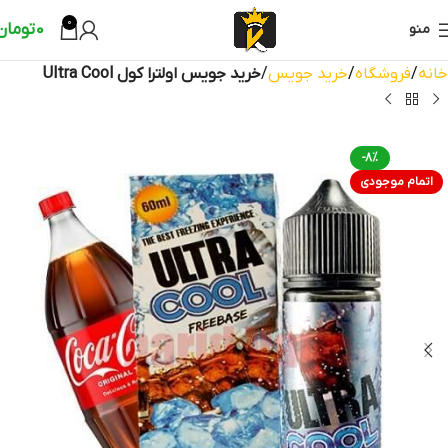
0
0
تومان
منو
خانه
فروشگاه
خرید جویس
خرید جویس اولترا کول Ultra Cool
-8%
اتمام موجودی