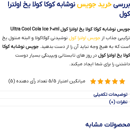
بررسی
خرید جویس
نوشابه کوکا کولا یخ اولترا
کول
جویس نوشابه کوکا کولا یخ اولترا کول Ultra Cool Cola Ice 60ml
ترکیبی جذاب از
جویس اولترا کول
نوشیدنی کوکاکولا و البته منتول یخ
است که به هیچ وجه نباید آن را از دست بدهید.
جویس نوشابه کوکا
کولا یخ اولترا کول
در روز های تابستانی ویپینگی بسیار دوست
داشتنی را برای شما ایجاد میکند.
میانگین امتیاز 5/5 تعداد رأی دهنده (5)
توضیحات تکمیلی
نظرات (0)
محصولات مشابه