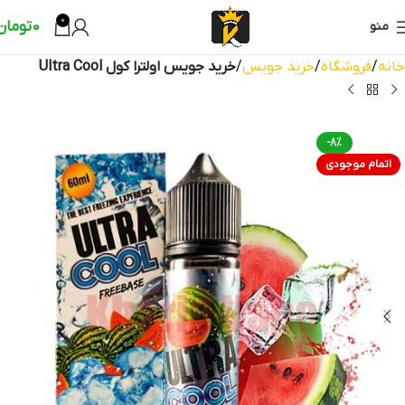
0
0
تومان
منو
خانه
فروشگاه
خرید جویس
خرید جویس اولترا کول Ultra Cool
-8%
اتمام موجودی