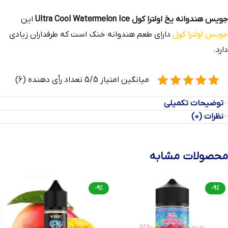
جویس هندوانه یخ اولترا کول Ultra Cool Watermelon Ice
این
جویس اولترا کول
دارای طعم هندوانه خنک است که طرفداران زیادی
دارد.
میانگین امتیاز 5/5 تعداد رأی دهنده (6)
توضیحات تکمیلی
نظرات (0)
محصولات مشابه
-9%
-9%