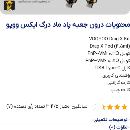
محتویات درون جعبه پاد ماد درگ ایکس ووپو
VOOPOO Drag X Kit
Drag X Pod (4.5ml)
کویل PnP~VM1 0.3Ω
کویل PnP~VM6 0.15Ω
کابل USB Type-C
راهنمای کاربری
کارت گارانتی
کارت چیپ
میانگین امتیاز 3.4/5 تعداد رأی دهنده (7)
توضیحات تکمیلی
نظرات (0)