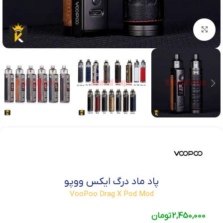
بزرگنمایی تصویر
پاد ماد درگ ایکس ووپو
VooPoo Drag X Pod Mod
2,450,000
تومان