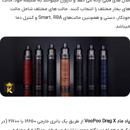
مدل های قبلی ارائه می دهد و کاربران میتوانند به سلیقه خود، حالت
های بخار مختلف را انتخاب کنند. حالت های مختلف شامل حالت
خودکار، دستی و همچنین حالت‌های Smart، RBA و کنترل دما
میباشد.
پاد ماد VooPoo Drag X
از طریق یک باتری خارجی 18650 یا 21700 (در
پکیج و همراه دستگاه وجود نداشته و به طور جداگانه فروخته می