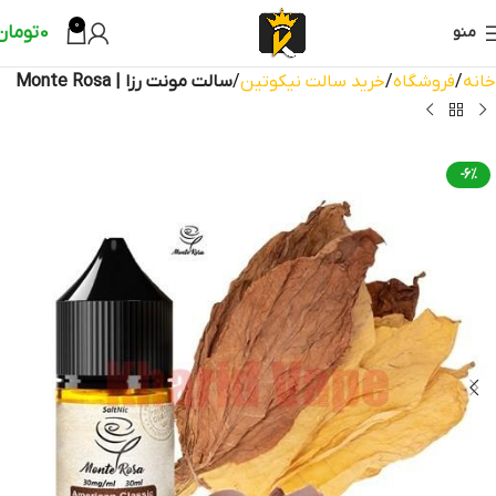
0
0
تومان
منو
خانه
فروشگاه
خرید سالت نیکوتین
سالت مونت رزا | Monte Rosa
-6%